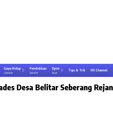
Gaya Hidup
Pendidikan
Opini
Tips & Trik
HS Channel
Lifestyle
Sekolah
Tajuk
lkades Desa Belitar Seberang Reja