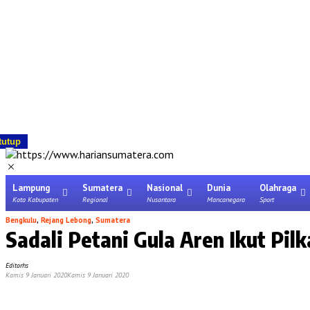
tutup
Lampung
Sumatera
Nasional
Dunia
Olahraga
Kota Kabupaten
Regional
Nusantara
Mancanegara
Sport
Bengkulu
,
Rejang Lebong
,
Sumatera
Sadali Petani Gula Aren Ikut Pi
Editorhs
Kamis 9 Januari 2020
Kamis 9 Januari 2020