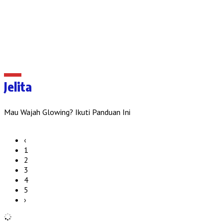
Jelita
Mau Wajah Glowing? Ikuti Panduan Ini
‹
1
2
3
4
5
›