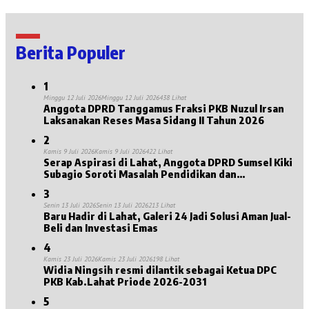
Berita Populer
1
Minggu 12 Juli 2026
Minggu 12 Juli 2026
438 Lihat
Anggota DPRD Tanggamus Fraksi PKB Nuzul Irsan
Laksanakan Reses Masa Sidang II Tahun 2026
2
Kamis 9 Juli 2026
Kamis 9 Juli 2026
422 Lihat
Serap Aspirasi di Lahat, Anggota DPRD Sumsel Kiki
Subagio Soroti Masalah Pendidikan dan
Kesejahteraan Lansia
3
Senin 13 Juli 2026
Senin 13 Juli 2026
213 Lihat
Baru Hadir di Lahat, Galeri 24 Jadi Solusi Aman Jual-
Beli dan Investasi Emas
4
Kamis 23 Juli 2026
Kamis 23 Juli 2026
198 Lihat
Widia Ningsih resmi dilantik sebagai Ketua DPC
PKB Kab.Lahat Priode 2026-2031
5