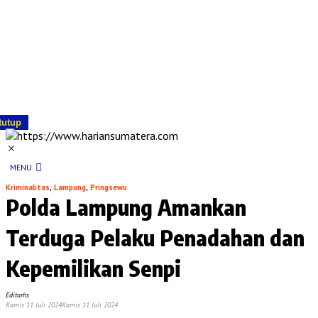
tutup
MENU
Kriminalitas
,
Lampung
,
Pringsewu
Polda Lampung Amankan
Terduga Pelaku Penadahan dan
Kepemilikan Senpi
Editorhs
Kamis 11 Juli 2024
Kamis 11 Juli 2024