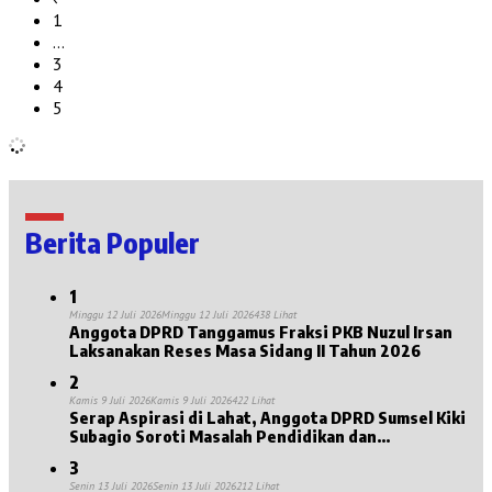
1
…
3
4
5
Berita Populer
1
Minggu 12 Juli 2026
Minggu 12 Juli 2026
438 Lihat
Anggota DPRD Tanggamus Fraksi PKB Nuzul Irsan
Laksanakan Reses Masa Sidang II Tahun 2026
2
Kamis 9 Juli 2026
Kamis 9 Juli 2026
422 Lihat
Serap Aspirasi di Lahat, Anggota DPRD Sumsel Kiki
Subagio Soroti Masalah Pendidikan dan
Kesejahteraan Lansia
3
Senin 13 Juli 2026
Senin 13 Juli 2026
212 Lihat