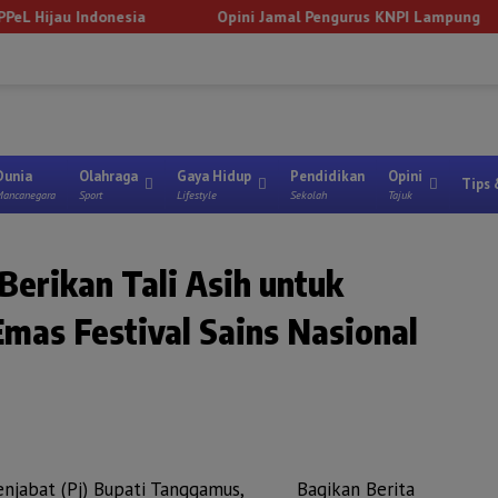
onesia
Opini Jamal Pengurus KNPI Lampung
Pempro
Dunia
Olahraga
Gaya Hidup
Pendidikan
Opini
Tips 
ancanegara
Sport
Lifestyle
Sekolah
Tajuk
erikan Tali Asih untuk
Emas Festival Sains Nasional
njabat (Pj) Bupati Tanggamus,
Bagikan Berita