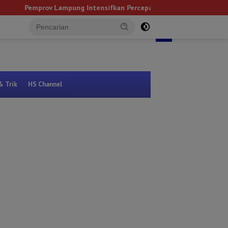
v Lampung Intensifkan Percepatan Penanggulangan Tuberkulosis d
tutup
& Trik
HS Channel