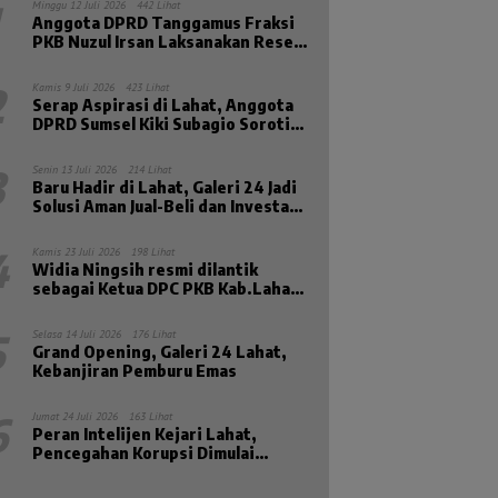
Minggu 12 Juli 2026
442 Lihat
Anggota DPRD Tanggamus Fraksi
PKB Nuzul Irsan Laksanakan Reses
Masa Sidang II Tahun 2026
2
Kamis 9 Juli 2026
423 Lihat
Serap Aspirasi di Lahat, Anggota
DPRD Sumsel Kiki Subagio Soroti
Masalah Pendidikan dan
Kesejahteraan Lansia
3
Senin 13 Juli 2026
214 Lihat
Baru Hadir di Lahat, Galeri 24 Jadi
Solusi Aman Jual-Beli dan Investasi
Emas
4
Kamis 23 Juli 2026
198 Lihat
Widia Ningsih resmi dilantik
sebagai Ketua DPC PKB Kab.Lahat
Priode 2026-2031
5
Selasa 14 Juli 2026
176 Lihat
Grand Opening, Galeri 24 Lahat,
Kebanjiran Pemburu Emas
6
Jumat 24 Juli 2026
163 Lihat
Peran Intelijen Kejari Lahat,
Pencegahan Korupsi Dimulai
Sebelum Kasus Muncul