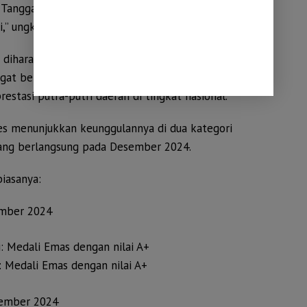
 Tanggamus semakin semangat belajar dan terus
,” ungkap Afina.
ini diharapkan menjadi momentum penting dalam
at belajar siswa di Kabupaten Tanggamus serta
stasi putra-putri daerah di tingkat nasional.
kses menunjukkan keunggulannya di dua kategori
ang berlangsung pada Desember 2024.
biasanya:
ember 2024
: Medali Emas dengan nilai A+
: Medali Emas dengan nilai A+
sember 2024