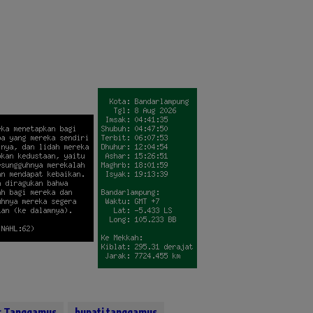
ar Tanggamus
bupati tanggamus