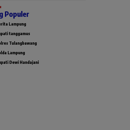
g Populer
erita Lampung
upati tanggamus
olres Tulangbawang
olda Lampung
upati Dewi Handajani