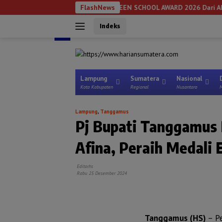
Langsung
NILA Raih Anugerah GREEN SCHOOL AWARD 2026 Dari APPeL Hijau Ind
FlashNews
ke
Indeks
konten
tutup
Lampung
Sumatera
Nasional
Kota Kabupaten
Regional
Nusantara
M
Lampung
,
Tanggamus
Pj Bupati Tanggamus B
Afina, Peraih Medali 
Editorhs
Rabu 25 Desember 2024
Tanggamus (HS)
– Pe