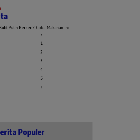
ita
ulit Putih Berseri? Coba Makanan Ini
‹
1
2
3
4
5
›
erita Populer