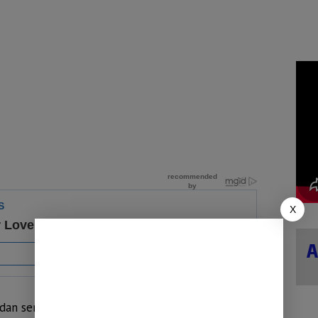
X
 dan senang bisa membawa pulang medali emas ini.