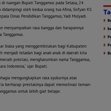
 di ruangan Bupati Tanggamus pada Selasa, 24
 didampingi oleh kedua orang tua Afina, Sofyan KS
Ta
epala Dinas Pendidikan Tanggamus, Yadi Mulyadi.
B
rsan menyampaikan rasa bangga dan harapannya
b
a Tanggamus.
P
P
 luar biasa yang menggembirakan bagi Kabupaten
ah menjadi teladan bagi anak-anak di daerah kita
B
g meraih prestasi, mengharumkan nama Tanggamus,
ra Indonesia,” ujar Bupati.
bahagia mengungkapkan rasa syukurnya atas
 Ia berharap prestasinya dapat memotivasi teman-
nggamus untuk lebih giat belajar.