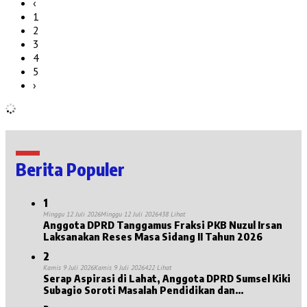
‹
1
2
3
4
5
›
Berita Populer
1
Minggu 12 Juli 2026
Minggu 12 Juli 2026
438 Lihat
Anggota DPRD Tanggamus Fraksi PKB Nuzul Irsan
Laksanakan Reses Masa Sidang II Tahun 2026
2
Kamis 9 Juli 2026
Kamis 9 Juli 2026
422 Lihat
Serap Aspirasi di Lahat, Anggota DPRD Sumsel Kiki
Subagio Soroti Masalah Pendidikan dan
Kesejahteraan Lansia