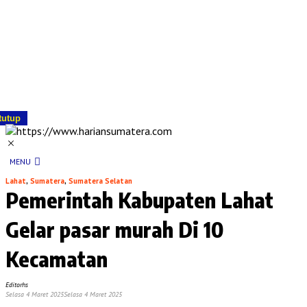
tutup
MENU
Lahat
,
Sumatera
,
Sumatera Selatan
Pemerintah Kabupaten Lahat
Gelar pasar murah Di 10
Kecamatan
Editorhs
Selasa 4 Maret 2025
Selasa 4 Maret 2025