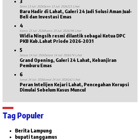
3
Senin 13 Juli 2026
Senin 13 Juli 2026
213 Lihat
Baru Hadir di Lahat, Galeri 24 Jadi Solusi Aman Jual-
Beli dan Investasi Emas
4
Kamis 23 Juli 2026
Kamis 23 Juli 2026
198 Lihat
Widia Ningsih resmi dilantik sebagai Ketua DPC
PKB Kab.Lahat Priode 2026-2031
5
Selasa 14 Juli 2026
Selasa 14 Juli 2026
174 Lihat
Grand Opening, Galeri 24 Lahat, Kebanjiran
Pemburu Emas
6
Jumat 24 Juli 2026
Jumat 24 Juli 2026
162 Lihat
Peran Intelijen Kejari Lahat, Pencegahan Korupsi
Dimulai Sebelum Kasus Muncul
Tag Populer
Berita Lampung
bupati tanggamus