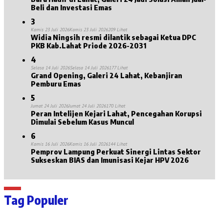
Beli dan Investasi Emas
3
Kamis 23 Juli 2026
Kamis 23 Juli 2026
209 Lihat
Widia Ningsih resmi dilantik sebagai Ketua DPC
PKB Kab.Lahat Priode 2026-2031
4
Selasa 14 Juli 2026
Selasa 14 Juli 2026
177 Lihat
Grand Opening, Galeri 24 Lahat, Kebanjiran
Pemburu Emas
5
Jumat 24 Juli 2026
Jumat 24 Juli 2026
170 Lihat
Peran Intelijen Kejari Lahat, Pencegahan Korupsi
Dimulai Sebelum Kasus Muncul
6
Kamis 16 Juli 2026
Kamis 16 Juli 2026
144 Lihat
Pemprov Lampung Perkuat Sinergi Lintas Sektor
Sukseskan BIAS dan Imunisasi Kejar HPV 2026
Tag Populer