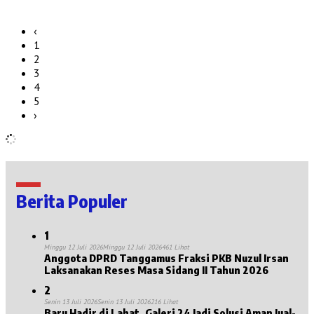
‹
1
2
3
4
5
›
Berita Populer
1
Minggu 12 Juli 2026
Minggu 12 Juli 2026
461 Lihat
Anggota DPRD Tanggamus Fraksi PKB Nuzul Irsan
Laksanakan Reses Masa Sidang II Tahun 2026
2
Senin 13 Juli 2026
Senin 13 Juli 2026
216 Lihat
Baru Hadir di Lahat, Galeri 24 Jadi Solusi Aman Jual-