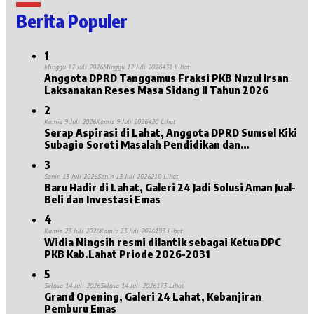
Berita Populer
1
Minggu 12 Juli 2026
Minggu 12 Juli 2026
431 Lihat
Anggota DPRD Tanggamus Fraksi PKB Nuzul Irsan
Laksanakan Reses Masa Sidang II Tahun 2026
2
Kamis 9 Juli 2026
Kamis 9 Juli 2026
420 Lihat
Serap Aspirasi di Lahat, Anggota DPRD Sumsel Kiki
Subagio Soroti Masalah Pendidikan dan
Kesejahteraan Lansia
3
Senin 13 Juli 2026
Senin 13 Juli 2026
210 Lihat
Baru Hadir di Lahat, Galeri 24 Jadi Solusi Aman Jual-
Beli dan Investasi Emas
4
Kamis 23 Juli 2026
Kamis 23 Juli 2026
193 Lihat
Widia Ningsih resmi dilantik sebagai Ketua DPC
PKB Kab.Lahat Priode 2026-2031
5
Selasa 14 Juli 2026
Selasa 14 Juli 2026
173 Lihat
Grand Opening, Galeri 24 Lahat, Kebanjiran
Pemburu Emas