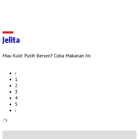
Jelita
Mau Kulit Putih Berseri? Coba Makanan Ini
‹
1
2
3
4
5
›