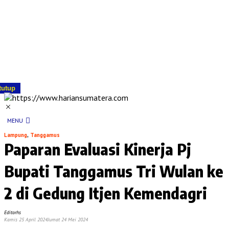
tutup
MENU
Lampung
,
Tanggamus
Paparan Evaluasi Kinerja Pj
Bupati Tanggamus Tri Wulan ke
2 di Gedung Itjen Kemendagri
Editorhs
Kamis 25 April 2024
Jumat 24 Mei 2024