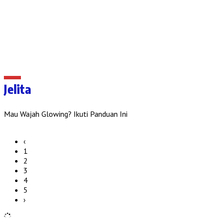
Jelita
Mau Wajah Glowing? Ikuti Panduan Ini
‹
1
2
3
4
5
›