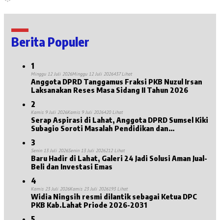
Berita Populer
1
Minggu 12 Juli 2026
Minggu 12 Juli 2026
437 Lihat
Anggota DPRD Tanggamus Fraksi PKB Nuzul Irsan
Laksanakan Reses Masa Sidang II Tahun 2026
2
Kamis 9 Juli 2026
Kamis 9 Juli 2026
420 Lihat
Serap Aspirasi di Lahat, Anggota DPRD Sumsel Kiki
Subagio Soroti Masalah Pendidikan dan
Kesejahteraan Lansia
3
Senin 13 Juli 2026
Senin 13 Juli 2026
212 Lihat
Baru Hadir di Lahat, Galeri 24 Jadi Solusi Aman Jual-
Beli dan Investasi Emas
4
Kamis 23 Juli 2026
Kamis 23 Juli 2026
193 Lihat
Widia Ningsih resmi dilantik sebagai Ketua DPC
PKB Kab.Lahat Priode 2026-2031
5