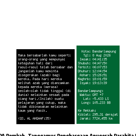
PA
Pemkab. Tanggamus
Penghargaan Anugerah Parahita 