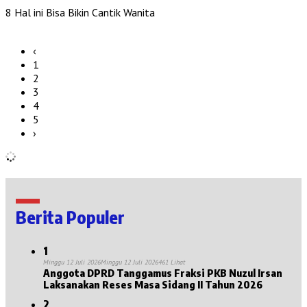
8 Hal ini Bisa Bikin Cantik Wanita
‹
1
2
3
4
5
›
Berita Populer
1
Minggu 12 Juli 2026
Minggu 12 Juli 2026
461 Lihat
Anggota DPRD Tanggamus Fraksi PKB Nuzul Irsan
Laksanakan Reses Masa Sidang II Tahun 2026
2