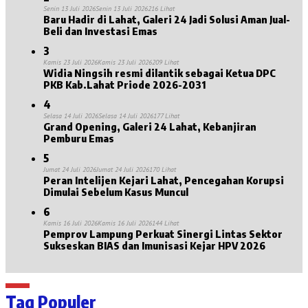
Senin 13 Juli 2026
Senin 13 Juli 2026
216 Lihat
Baru Hadir di Lahat, Galeri 24 Jadi Solusi Aman Jual-
Beli dan Investasi Emas
3
Kamis 23 Juli 2026
Kamis 23 Juli 2026
209 Lihat
Widia Ningsih resmi dilantik sebagai Ketua DPC
PKB Kab.Lahat Priode 2026-2031
4
Selasa 14 Juli 2026
Selasa 14 Juli 2026
177 Lihat
Grand Opening, Galeri 24 Lahat, Kebanjiran
Pemburu Emas
5
Jumat 24 Juli 2026
Jumat 24 Juli 2026
170 Lihat
Peran Intelijen Kejari Lahat, Pencegahan Korupsi
Dimulai Sebelum Kasus Muncul
6
Kamis 16 Juli 2026
Kamis 16 Juli 2026
144 Lihat
Pemprov Lampung Perkuat Sinergi Lintas Sektor
Sukseskan BIAS dan Imunisasi Kejar HPV 2026
Tag Populer