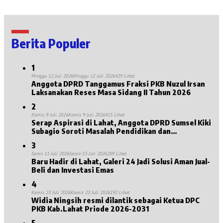
Berita Populer
1
Minggu 12 Juli 2026
Minggu 12 Juli 2026
429 Lihat
Anggota DPRD Tanggamus Fraksi PKB Nuzul Irsan
Laksanakan Reses Masa Sidang II Tahun 2026
2
Kamis 9 Juli 2026
Kamis 9 Juli 2026
415 Lihat
Serap Aspirasi di Lahat, Anggota DPRD Sumsel Kiki
Subagio Soroti Masalah Pendidikan dan
Kesejahteraan Lansia
3
Senin 13 Juli 2026
Senin 13 Juli 2026
209 Lihat
Baru Hadir di Lahat, Galeri 24 Jadi Solusi Aman Jual-
Beli dan Investasi Emas
4
Kamis 23 Juli 2026
Kamis 23 Juli 2026
192 Lihat
Widia Ningsih resmi dilantik sebagai Ketua DPC
PKB Kab.Lahat Priode 2026-2031
5