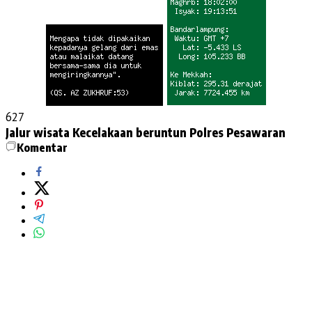
627
Jalur wisata
Kecelakaan beruntun
Polres Pesawaran
Komentar