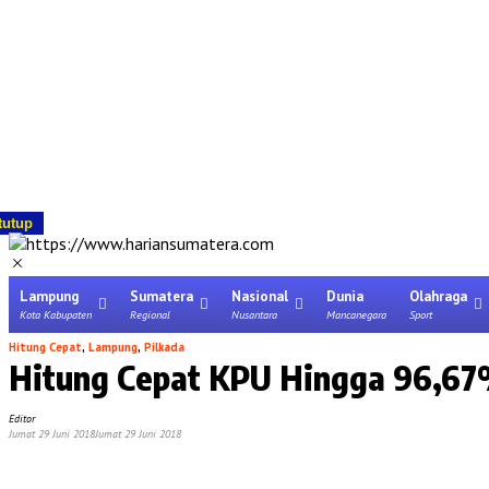
tutup
Lampung
Sumatera
Nasional
Dunia
Olahraga
Kota Kabupaten
Regional
Nusantara
Mancanegara
Sport
Hitung Cepat
,
Lampung
,
Pilkada
Hitung Cepat KPU Hingga 96,67%
Editor
Jumat 29 Juni 2018
Jumat 29 Juni 2018