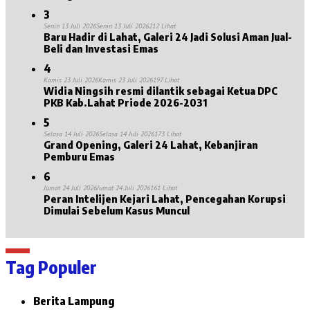
Kesejahteraan Lansia
3
Senin 13 Juli 2026
Senin 13 Juli 2026
212 Lihat
Baru Hadir di Lahat, Galeri 24 Jadi Solusi Aman Jual-
Beli dan Investasi Emas
4
Kamis 23 Juli 2026
Kamis 23 Juli 2026
197 Lihat
Widia Ningsih resmi dilantik sebagai Ketua DPC
PKB Kab.Lahat Priode 2026-2031
5
Selasa 14 Juli 2026
Selasa 14 Juli 2026
173 Lihat
Grand Opening, Galeri 24 Lahat, Kebanjiran
Pemburu Emas
6
Jumat 24 Juli 2026
Jumat 24 Juli 2026
161 Lihat
Peran Intelijen Kejari Lahat, Pencegahan Korupsi
Dimulai Sebelum Kasus Muncul
Tag Populer
Berita Lampung