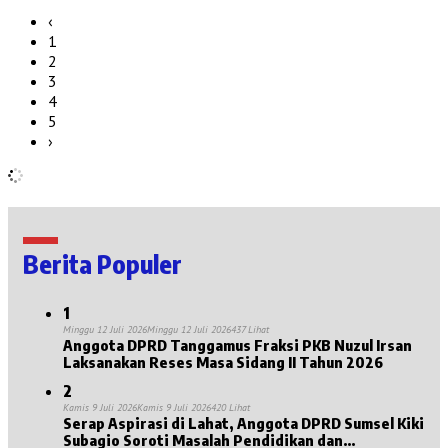
‹
1
2
3
4
5
›
Berita Populer
1
Minggu 12 Juli 2026
Minggu 12 Juli 2026
437 Lihat
Anggota DPRD Tanggamus Fraksi PKB Nuzul Irsan
Laksanakan Reses Masa Sidang II Tahun 2026
2
Kamis 9 Juli 2026
Kamis 9 Juli 2026
420 Lihat
Serap Aspirasi di Lahat, Anggota DPRD Sumsel Kiki
Subagio Soroti Masalah Pendidikan dan