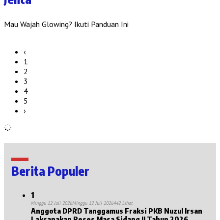
Mau Wajah Glowing? Ikuti Panduan Ini
‹
1
2
3
4
5
›
Berita Populer
1
Minggu 12 Juli 2026
Minggu 12 Juli 2026
442 Lihat
Anggota DPRD Tanggamus Fraksi PKB Nuzul Irsan
Laksanakan Reses Masa Sidang II Tahun 2026