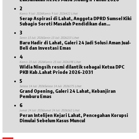
2
Kamis 9 Juli 2026
Kamis 9 Juli 2026
422 Lihat
Serap Aspirasi di Lahat, Anggota DPRD Sumsel Kiki
Subagio Soroti Masalah Pendidikan dan
Kesejahteraan Lansia
3
Senin 13 Juli 2026
Senin 13 Juli 2026
213 Lihat
Baru Hadir di Lahat, Galeri 24 Jadi Solusi Aman Jual-
Beli dan Investasi Emas
4
Kamis 23 Juli 2026
Kamis 23 Juli 2026
198 Lihat
Widia Ningsih resmi dilantik sebagai Ketua DPC
PKB Kab.Lahat Priode 2026-2031
5
Selasa 14 Juli 2026
Selasa 14 Juli 2026
175 Lihat
Grand Opening, Galeri 24 Lahat, Kebanjiran
Pemburu Emas
6
Jumat 24 Juli 2026
Jumat 24 Juli 2026
162 Lihat
Peran Intelijen Kejari Lahat, Pencegahan Korupsi
Dimulai Sebelum Kasus Muncul