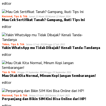
editor
Nasional
,
Tips & Trik
Jumat 22 Maret 2024
Jumat 22 Maret 2024
Mau Cek Sertifikat Tanah? Gampang, Ikuti Tips Ini
editor
Tekno
,
Tips & Trik
Selasa 12 Juli 2022
Minggu 17 Juli 2022
Yakin WhatsApp mu Tidak Dibajak? Kenali Tanda-Tandanya
editor
Tips & Trik
Minggu 19 September 2021
Minggu 19 September 2021
Mau Otak Kita Normal, Minum Kopi Jangan Sembarangan!
editor
Nasional
,
Tips & Trik
Selasa 13 April 2021
Selasa 13 April 2021
Perpanjang dan Bikin SIM Kini Bisa Online dari HP!
editor