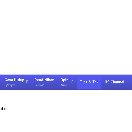
Gaya Hidup
Pendidikan
Opini
Tips & Trik
HS Channel
Lifestyle
Sekolah
Tajuk