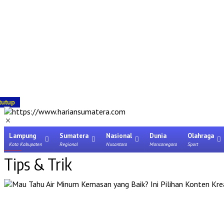
tutup
Lampung
Sumatera
Nasional
Dunia
Olahraga
Kota Kabupaten
Regional
Nusantara
Mancanegara
Sport
Tips & Trik