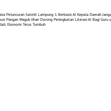
i Peluncuran Satelit Lampung-1 Berbasis AI
Kepala Daerah Janga
busi Pangan
Wagub Jihan Dorong Peningkatan Literasi AI Bagi Guru 
ndali, Ekonomi Terus Tumbuh