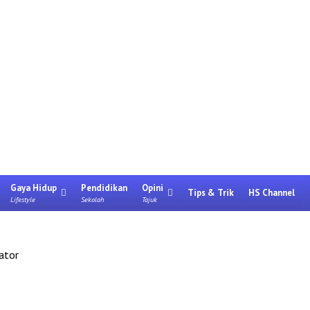
Gaya Hidup
Pendidikan
Opini
Tips & Trik
HS Channel
Lifestyle
Sekolah
Tajuk