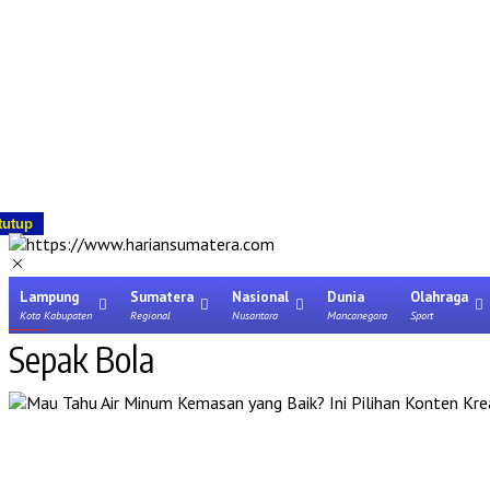
tutup
Lampung
Sumatera
Nasional
Dunia
Olahraga
Kota Kabupaten
Regional
Nusantara
Mancanegara
Sport
Sepak Bola