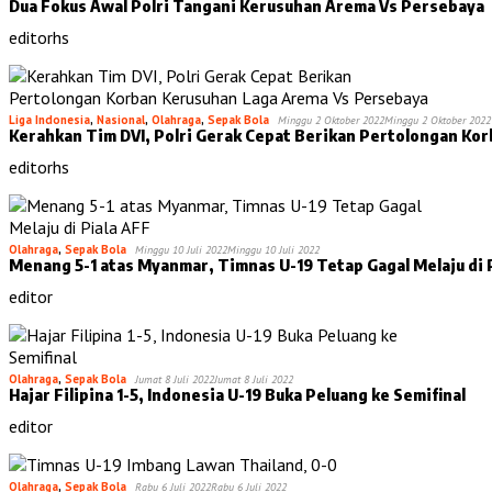
Dua Fokus Awal Polri Tangani Kerusuhan Arema Vs Persebaya
editorhs
Liga Indonesia
,
Nasional
,
Olahraga
,
Sepak Bola
Minggu 2 Oktober 2022
Minggu 2 Oktober 2022
Kerahkan Tim DVI, Polri Gerak Cepat Berikan Pertolongan Ko
editorhs
Olahraga
,
Sepak Bola
Minggu 10 Juli 2022
Minggu 10 Juli 2022
Menang 5-1 atas Myanmar, Timnas U-19 Tetap Gagal Melaju di 
editor
Olahraga
,
Sepak Bola
Jumat 8 Juli 2022
Jumat 8 Juli 2022
Hajar Filipina 1-5, Indonesia U-19 Buka Peluang ke Semifinal
editor
Olahraga
,
Sepak Bola
Rabu 6 Juli 2022
Rabu 6 Juli 2022