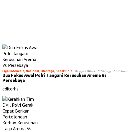
Liga Indonesia
,
Nasional
,
Olahraga
,
Sepak Bola
Minggu 2 Oktober 2022
Minggu 2 Oktober
Dua Fokus Awal Polri Tangani Kerusuhan Arema Vs
2022
Persebaya
editorhs