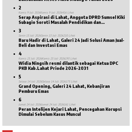
2
Kamis 9 Juli 2026
Kamis 9 Juli 2026
416 Lihat
Serap Aspirasi di Lahat, Anggota DPRD Sumsel Kiki
Subagio Soroti Masalah Pendidikan dan
Kesejahteraan Lansia
3
Senin 13 Juli 2026
Senin 13 Juli 2026
210 Lihat
Baru Hadir di Lahat, Galeri 24 Jadi Solusi Aman Jual-
Beli dan Investasi Emas
4
Kamis 23 Juli 2026
Kamis 23 Juli 2026
193 Lihat
Widia Ningsih resmi dilantik sebagai Ketua DPC
PKB Kab.Lahat Priode 2026-2031
5
Selasa 14 Juli 2026
Selasa 14 Juli 2026
173 Lihat
Grand Opening, Galeri 24 Lahat, Kebanjiran
Pemburu Emas
6
Jumat 24 Juli 2026
Jumat 24 Juli 2026
161 Lihat
Peran Intelijen Kejari Lahat, Pencegahan Korupsi
Dimulai Sebelum Kasus Muncul