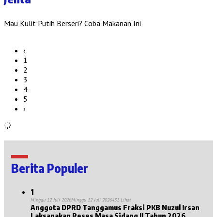
Mau Kulit Putih Berseri? Coba Makanan Ini
‹
1
2
3
4
5
›
Berita Populer
1
Minggu 12 Juli 2026
Minggu 12 Juli 2026
431 Lihat
Anggota DPRD Tanggamus Fraksi PKB Nuzul Irsan
Laksanakan Reses Masa Sidang II Tahun 2026