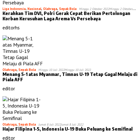
Liga Indonesia
,
Nasional
,
Olahraga
,
Sepak Bola
Minggu 2 Oktober 2022
Minggu 2 Oktober
Kerahkan Tim DVI, Polri Gerak Cepat Berikan Pertolongan
2022
Korban Kerusuhan Laga Arema Vs Persebaya
editorhs
Olahraga
,
Sepak Bola
Minggu 10 Juli 2022
Minggu 10 Juli 2022
Menang 5-1 atas Myanmar, Timnas U-19 Tetap Gagal Melaju di
Piala AFF
editor
Olahraga
,
Sepak Bola
Jumat 8 Juli 2022
Jumat 8 Juli 2022
Hajar Filipina 1-5, Indonesia U-19 Buka Peluang ke Semifinal
editor