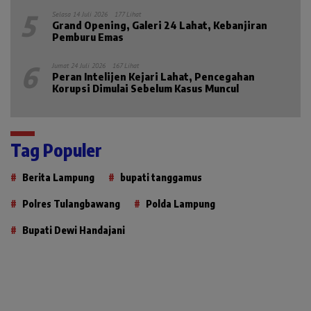
5
Selasa 14 Juli 2026
177 Lihat
Grand Opening, Galeri 24 Lahat, Kebanjiran
Pemburu Emas
6
Jumat 24 Juli 2026
167 Lihat
Peran Intelijen Kejari Lahat, Pencegahan
Korupsi Dimulai Sebelum Kasus Muncul
Tag Populer
Berita Lampung
bupati tanggamus
Polres Tulangbawang
Polda Lampung
Bupati Dewi Handajani