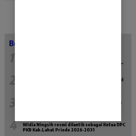
Berita Populer
1
Minggu 12 Juli 2026
452 Lihat
Anggota DPRD Tanggamus Fraksi PKB Nuzul
Irsan Laksanakan Reses Masa Sidang II Tahun
2026
2
Kamis 9 Juli 2026
424 Lihat
Serap Aspirasi di Lahat, Anggota DPRD Sumsel
Kiki Subagio Soroti Masalah Pendidikan dan
Kesejahteraan Lansia
3
Senin 13 Juli 2026
216 Lihat
Baru Hadir di Lahat, Galeri 24 Jadi Solusi Aman
Jual-Beli dan Investasi Emas
4
Kamis 23 Juli 2026
206 Lihat
Widia Ningsih resmi dilantik sebagai Ketua DPC
PKB Kab.Lahat Priode 2026-2031