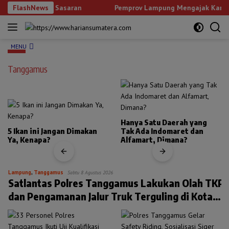
Langsung
akan Tepat Sasaran
FlashNews
Pemprov Lampung Mengajak Karang Tar
ke
konten
MENU
Tanggamus
Hanya Satu Daerah yang
5 Ikan ini Jangan Dimakan
Tak Ada Indomaret dan
Ya, Kenapa?
Alfamart, Dimana?
Lampung
,
Tanggamus
Sabtu 8 Agustus 2026
Satlantas Polres Tanggamus Lakukan Olah TKP
dan Pengamanan Jalur Truk Terguling di Kota
Agung