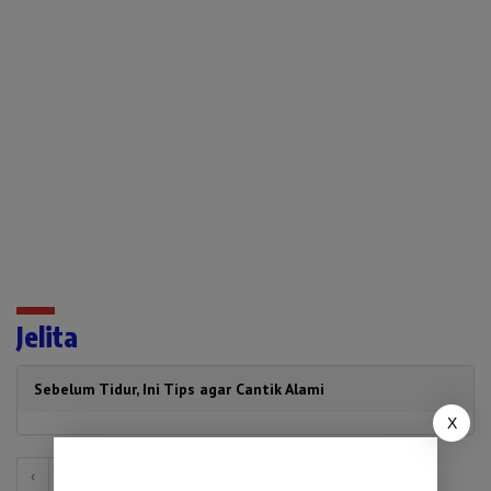
Jelita
Sebelum Tidur, Ini Tips agar Cantik Alami
X
‹
1
2
3
4
5