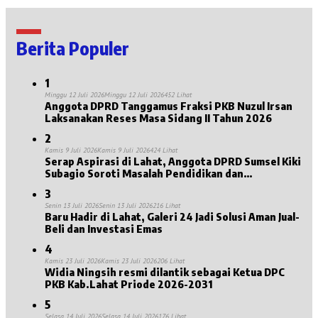
Berita Populer
1
Minggu 12 Juli 2026
Minggu 12 Juli 2026
452 Lihat
Anggota DPRD Tanggamus Fraksi PKB Nuzul Irsan
Laksanakan Reses Masa Sidang II Tahun 2026
2
Kamis 9 Juli 2026
Kamis 9 Juli 2026
424 Lihat
Serap Aspirasi di Lahat, Anggota DPRD Sumsel Kiki
Subagio Soroti Masalah Pendidikan dan
Kesejahteraan Lansia
3
Senin 13 Juli 2026
Senin 13 Juli 2026
216 Lihat
Baru Hadir di Lahat, Galeri 24 Jadi Solusi Aman Jual-
Beli dan Investasi Emas
4
Kamis 23 Juli 2026
Kamis 23 Juli 2026
206 Lihat
Widia Ningsih resmi dilantik sebagai Ketua DPC
PKB Kab.Lahat Priode 2026-2031
5
Selasa 14 Juli 2026
Selasa 14 Juli 2026
176 Lihat