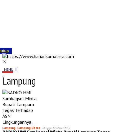
tutup
MENU
Lampung
Lampung
,
Lampung Utara
Minggu 12 Maret 2017
BADKO HMI Sumbagsel Minta Bupati Lampura Tegas