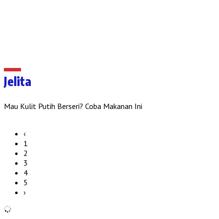
Jelita
Mau Kulit Putih Berseri? Coba Makanan Ini
‹
1
2
3
4
5
›