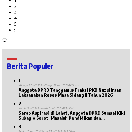
1
2
3
4
5
›
Berita Populer
1
Minggu 12 Juli 2026
Minggu 12 Juli 2026
447 Lihat
Anggota DPRD Tanggamus Fraksi PKB Nuzul Irsan
Laksanakan Reses Masa Sidang II Tahun 2026
2
Kamis 9 Juli 2026
Kamis 9 Juli 2026
423 Lihat
Serap Aspirasi di Lahat, Anggota DPRD Sumsel Kiki
Subagio Soroti Masalah Pendidikan dan
Kesejahteraan Lansia
3
Senin 13 Juli 2026
Senin 13 Juli 2026
215 Lihat