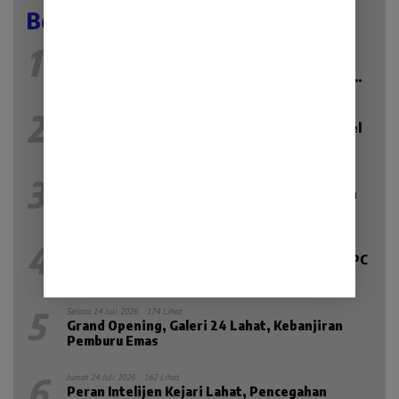
Berita Populer
1
Minggu 12 Juli 2026
438 Lihat
Anggota DPRD Tanggamus Fraksi PKB Nuzul
Irsan Laksanakan Reses Masa Sidang II Tahun
2026
2
Kamis 9 Juli 2026
422 Lihat
Serap Aspirasi di Lahat, Anggota DPRD Sumsel
Kiki Subagio Soroti Masalah Pendidikan dan
Kesejahteraan Lansia
3
Senin 13 Juli 2026
213 Lihat
Baru Hadir di Lahat, Galeri 24 Jadi Solusi Aman
Jual-Beli dan Investasi Emas
4
Kamis 23 Juli 2026
198 Lihat
Widia Ningsih resmi dilantik sebagai Ketua DPC
PKB Kab.Lahat Priode 2026-2031
5
Selasa 14 Juli 2026
174 Lihat
Grand Opening, Galeri 24 Lahat, Kebanjiran
Pemburu Emas
6
Jumat 24 Juli 2026
162 Lihat
Peran Intelijen Kejari Lahat, Pencegahan