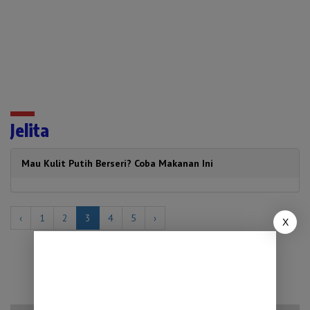
Jelita
Mau Kulit Putih Berseri? Coba Makanan Ini
‹
1
2
3
4
5
›
X