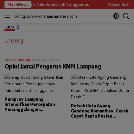
Langsung
anggulangan Tuberkulosis di Tanggamus
FlashNews
Polsek Kota Agung
ke
konten
MENU
Lampung
Bandar Lampung
Kamis 6 Agustus 2026
Opini Jamal Pengurus KNPI Lampung
Pemprov Lampung
Intensifkan Percepatan
Polsek Kota Agung
Penanggulangan
Gandeng Komunitas, Gerak
Tuberkulosis di Tanggamus
Cepat Bantu Pasien
RSUDBM Dapatkan Donor
Darah O