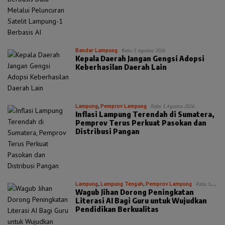
Bandar Lampung
Rabu 5 Agustus 2026
Kepala Daerah Jangan Gengsi Adopsi
Keberhasilan Daerah Lain
Lampung
,
Pemprov Lampung
Rabu 5 Agustus 2026
Inflasi Lampung Terendah di Sumatera,
Pemprov Terus Perkuat Pasokan dan
Distribusi Pangan
Lampung
,
Lampung Tengah
,
Pemprov Lampung
Rabu 5
Wagub Jihan Dorong Peningkatan
Agustus 2026
Literasi AI Bagi Guru untuk Wujudkan
Pendidikan Berkualitas