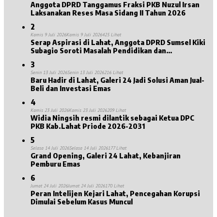
Anggota DPRD Tanggamus Fraksi PKB Nuzul Irsan
Laksanakan Reses Masa Sidang II Tahun 2026
2
Kamis 9 Juli 2026
Kamis 9 Juli 2026
425 Lihat
Serap Aspirasi di Lahat, Anggota DPRD Sumsel Kiki
Subagio Soroti Masalah Pendidikan dan
Kesejahteraan Lansia
3
Senin 13 Juli 2026
Senin 13 Juli 2026
216 Lihat
Baru Hadir di Lahat, Galeri 24 Jadi Solusi Aman Jual-
Beli dan Investasi Emas
4
Kamis 23 Juli 2026
Kamis 23 Juli 2026
209 Lihat
Widia Ningsih resmi dilantik sebagai Ketua DPC
PKB Kab.Lahat Priode 2026-2031
5
Selasa 14 Juli 2026
Selasa 14 Juli 2026
177 Lihat
Grand Opening, Galeri 24 Lahat, Kebanjiran
Pemburu Emas
6
Jumat 24 Juli 2026
Jumat 24 Juli 2026
170 Lihat
Peran Intelijen Kejari Lahat, Pencegahan Korupsi
Dimulai Sebelum Kasus Muncul