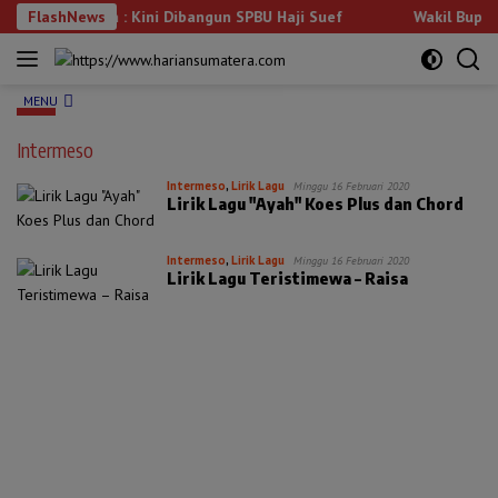
Langsung
ilik Warga : Kini Dibangun SPBU Haji Suef
FlashNews
Wakil Bupati Pes
ke
konten
MENU
Intermeso
Intermeso
,
Lirik Lagu
Minggu 16 Februari 2020
Lirik Lagu "Ayah" Koes Plus dan Chord
Intermeso
,
Lirik Lagu
Minggu 16 Februari 2020
Lirik Lagu Teristimewa – Raisa