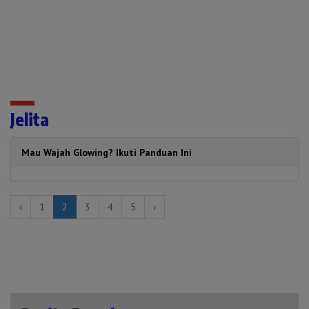
Jelita
Mau Wajah Glowing? Ikuti Panduan Ini
‹
1
2
3
4
5
›