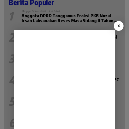
Berita Populer
1
Minggu 12 Juli 2026
455 Lihat
Anggota DPRD Tanggamus Fraksi PKB Nuzul
Irsan Laksanakan Reses Masa Sidang II Tahun
2026
X
2
Kamis 9 Juli 2026
424 Lihat
Serap Aspirasi di Lahat, Anggota DPRD Sumsel
Kiki Subagio Soroti Masalah Pendidikan dan
Kesejahteraan Lansia
3
Senin 13 Juli 2026
216 Lihat
Baru Hadir di Lahat, Galeri 24 Jadi Solusi Aman
Jual-Beli dan Investasi Emas
4
Kamis 23 Juli 2026
209 Lihat
Widia Ningsih resmi dilantik sebagai Ketua DPC
PKB Kab.Lahat Priode 2026-2031
5
Selasa 14 Juli 2026
177 Lihat
Grand Opening, Galeri 24 Lahat, Kebanjiran
Pemburu Emas
6
Jumat 24 Juli 2026
170 Lihat
Peran Intelijen Kejari Lahat, Pencegahan
Korupsi Dimulai Sebelum Kasus Muncul