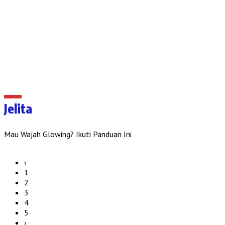
Jelita
Mau Wajah Glowing? Ikuti Panduan Ini
‹
1
2
3
4
5
›