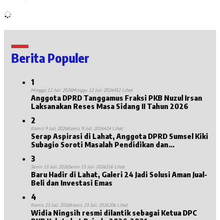
Berita Populer
1
Minggu 12 Juli 2026
Minggu 12 Juli 2026
452 Lihat
Anggota DPRD Tanggamus Fraksi PKB Nuzul Irsan
Laksanakan Reses Masa Sidang II Tahun 2026
2
Kamis 9 Juli 2026
Kamis 9 Juli 2026
424 Lihat
Serap Aspirasi di Lahat, Anggota DPRD Sumsel Kiki
Subagio Soroti Masalah Pendidikan dan
Kesejahteraan Lansia
3
Senin 13 Juli 2026
Senin 13 Juli 2026
216 Lihat
Baru Hadir di Lahat, Galeri 24 Jadi Solusi Aman Jual-
Beli dan Investasi Emas
4
Kamis 23 Juli 2026
Kamis 23 Juli 2026
206 Lihat
Widia Ningsih resmi dilantik sebagai Ketua DPC