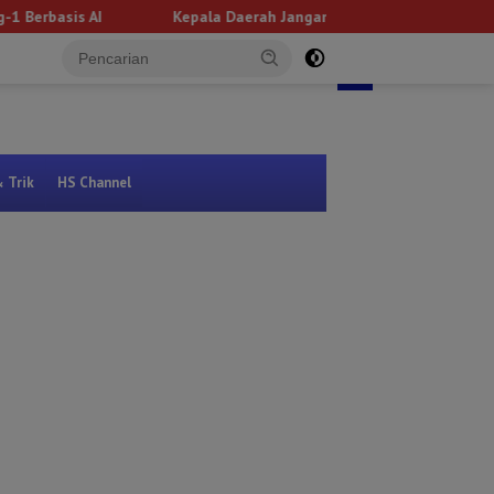
I
Kepala Daerah Jangan Gengsi Adopsi Keberhasilan Daerah 
Kanan
Bandar Lampung
tutup
& Trik
HS Channel