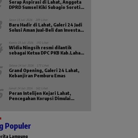
2
Serap Aspirasi di Lahat, Anggota
DPRD Sumsel Kiki Subagio Soroti
Masalah Pendidikan dan
Kesejahteraan Lansia
3
Senin 13 Juli 2026
209 Lihat
Baru Hadir di Lahat, Galeri 24 Jadi
Solusi Aman Jual-Beli dan Investasi
Emas
4
Kamis 23 Juli 2026
192 Lihat
Widia Ningsih resmi dilantik
sebagai Ketua DPC PKB Kab.Lahat
Priode 2026-2031
5
Selasa 14 Juli 2026
173 Lihat
Grand Opening, Galeri 24 Lahat,
Kebanjiran Pemburu Emas
6
Jumat 24 Juli 2026
161 Lihat
Peran Intelijen Kejari Lahat,
Pencegahan Korupsi Dimulai
Sebelum Kasus Muncul
g Populer
erita Lampung