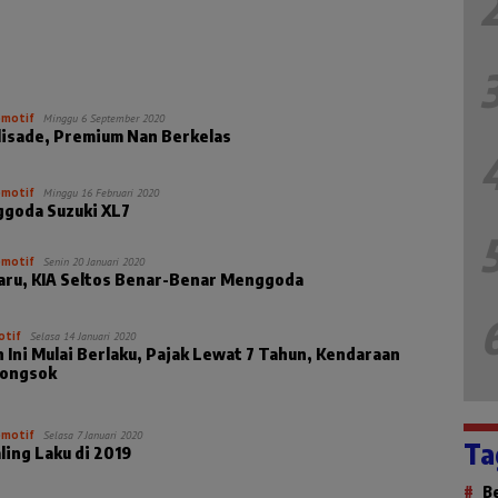
motif
Minggu 6 September 2020
lisade, Premium Nan Berkelas
motif
Minggu 16 Februari 2020
goda Suzuki XL7
motif
Senin 20 Januari 2020
aru, KIA Seltos Benar-Benar Menggoda
tif
Selasa 14 Januari 2020
 Ini Mulai Berlaku, Pajak Lewat 7 Tahun, Kendaraan
Rongsok
motif
Selasa 7 Januari 2020
Ta
aling Laku di 2019
B