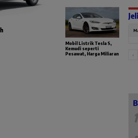
Jel
ah
Ma
Mobil Listrik Tesla S,
Kemudi seperti
Pesawat, Harga Miliaran
‹
B
1