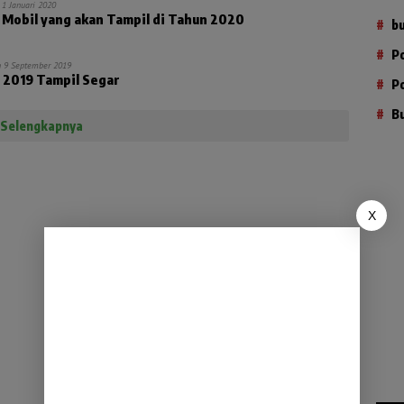
 1 Januari 2020
 Mobil yang akan Tampil di Tahun 2020
b
P
n 9 September 2019
e 2019 Tampil Segar
P
B
Selengkapnya
X