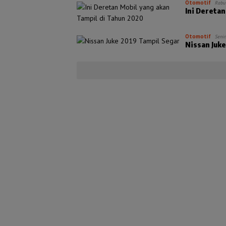
Otomotif
Rabu
Ini Deretan
Otomotif
Seni
Nissan Juk