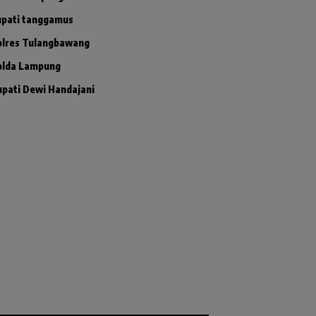
upati tanggamus
olres Tulangbawang
olda Lampung
upati Dewi Handajani