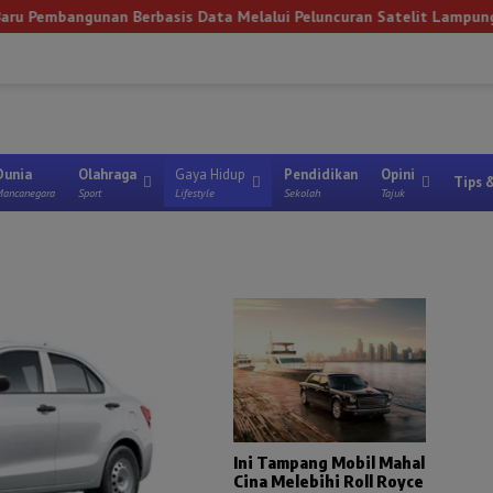
 Berbasis Data Melalui Peluncuran Satelit Lampung-1 Berbasis A
Lampung Timur
Metro
Lampung Utara
Tanggamus
Mesuji
Way 
Dunia
Olahraga
Gaya Hidup
Pendidikan
Opini
Tips 
ancanegara
Sport
Lifestyle
Sekolah
Tajuk
Ini Tampang Mobil Mahal
Cina Melebihi Roll Royce