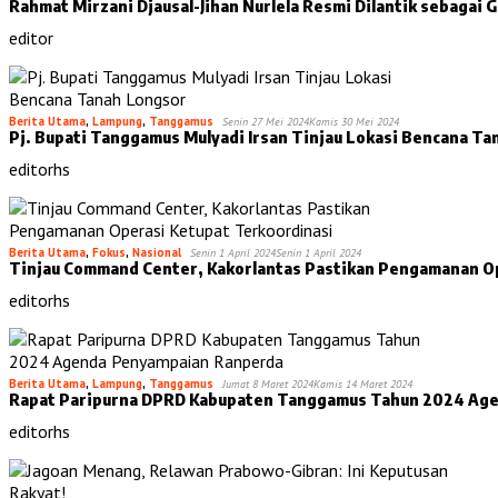
Rahmat Mirzani Djausal-Jihan Nurlela Resmi Dilantik sebaga
editor
Berita Utama
,
Lampung
,
Tanggamus
Senin 27 Mei 2024
Kamis 30 Mei 2024
Pj. Bupati Tanggamus Mulyadi Irsan Tinjau Lokasi Bencana T
editorhs
Berita Utama
,
Fokus
,
Nasional
Senin 1 April 2024
Senin 1 April 2024
Tinjau Command Center, Kakorlantas Pastikan Pengamanan O
editorhs
Berita Utama
,
Lampung
,
Tanggamus
Jumat 8 Maret 2024
Kamis 14 Maret 2024
Rapat Paripurna DPRD Kabupaten Tanggamus Tahun 2024 Ag
editorhs