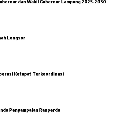
i Gubernur dan Wakil Gubernur Lampung 2025-2030
anah Longsor
perasi Ketupat Terkoordinasi
enda Penyampaian Ranperda