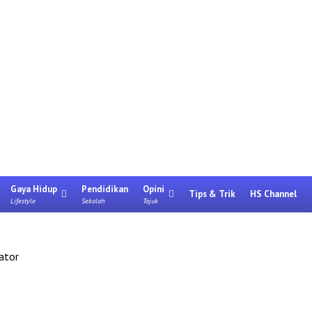
Gaya Hidup
Pendidikan
Opini
Tips & Trik
HS Channel
Lifestyle
Sekolah
Tajuk