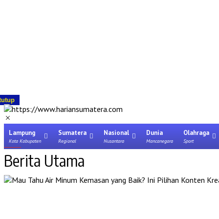
tutup
Lampung
Sumatera
Nasional
Dunia
Olahraga
Kota Kabupaten
Regional
Nusantara
Mancanegara
Sport
Berita Utama