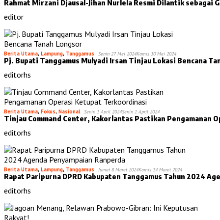
Rahmat Mirzani Djausal-Jihan Nurlela Resmi Dilantik sebaga
editor
Berita Utama
,
Lampung
,
Tanggamus
Senin 27 Mei 2024
Kamis 30 Mei 2024
Pj. Bupati Tanggamus Mulyadi Irsan Tinjau Lokasi Bencana T
editorhs
Berita Utama
,
Fokus
,
Nasional
Senin 1 April 2024
Senin 1 April 2024
Tinjau Command Center, Kakorlantas Pastikan Pengamanan O
editorhs
Berita Utama
,
Lampung
,
Tanggamus
Jumat 8 Maret 2024
Kamis 14 Maret 2024
Rapat Paripurna DPRD Kabupaten Tanggamus Tahun 2024 Ag
editorhs