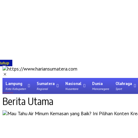
tutup
Lampung
Sumatera
Nasional
Dunia
Olahraga
Kota Kabupaten
Regional
Nusantara
Mancanegara
Sport
Berita Utama