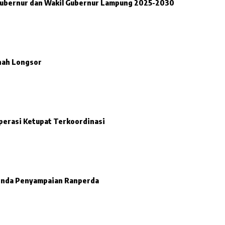
i Gubernur dan Wakil Gubernur Lampung 2025-2030
anah Longsor
perasi Ketupat Terkoordinasi
enda Penyampaian Ranperda