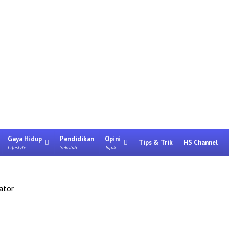
Gaya Hidup
Pendidikan
Opini
Tips & Trik
HS Channel
Lifestyle
Sekolah
Tajuk